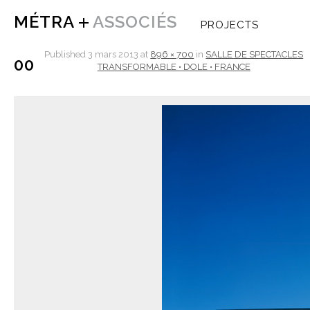
MÉTRA
ASSOCIÉS
PROJECTS
Published
3 mars 2013
at
896 × 700
in
SALLE DE SPECTACLES
00
TRANSFORMABLE • DOLE • FRANCE