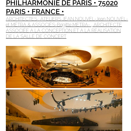
PHILHARMONIE DE PARIS • 75020
PARIS • FRANCE •
ARCHITECTES : ATELIERS JEAN NOUVEL-Jean NOUVEL-
et MÉTRA & ASSOCIÉS-Brigitte METRA- , ARCHITECTE
ASSOCIÉE A LA CONCEPTION ET A LA REALISATION
DE LA SALLE DE CONCERT