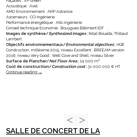
Façades : VP Green
Acoustique : Avel
AMO Environnement : ARP Astrance
Ascenseurs : CCI Ingénierie
Performance énergétique : Alto ingénierie
Conseil technique Economie : Bouygues Bâtiment IDF
Images de synthèse/
Synthesized images
:
Ikbal Bouaïta, Thibaut
Lambert
Objectifs environnementaux/
Environmental objectives
:
HQE
Construction, millésime 2015, niveau Excellent ; BREEAM version
2016, niveau Very Good ; Well Cove and Shell, niveau Silver
Surface de Plancher/
Net Floor Area
:
14 000 m²
Coût de construction/
Construction cost
:
31 000 000 € HT
Continue reading
→
SALLE DE CONCERT DE LA