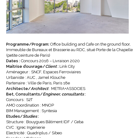
Programme/Program:
Office building and Cafe on the ground floor,
Immeuble de Bureaux et Brasserie au RDC, situé Porte de la Chapelle
(petite ceinture de Paris)
Dates :
Concours 2016 – Livraison 2020
Maîtrise d’ouvrage/
Client
:
Link City
Aménageur : SNCF, Espaces Ferroviaires
Urbaniste : AUC , Jamel Klouche
Partenaire : Ville de Paris, Paris 18e
Architecte/
Architect
: METRA+ASSOCIES
Bet, Consultants/
Engineer, consultants
:
Concours : S2T
AMO coordination : MNOP
BIM Management : Syntesia
Etudes/
Studies
:
Structure : Bouygues Bâtiment IDF / Ceba
CVC : Igrec Ingénierie
Electricité : Quadriplus / Sibeo